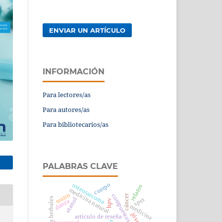
ENVIAR UN ARTÍCULO
INFORMACIÓN
Para lectores/as
Para autores/as
Para bibliotecarios/as
PALABRAS CLAVE
cuerpo
osteosarcoma
relatos
medicina natural
teatro
compuestos naturales
cáncer
etanol
spss
extractos herbales
danza
hpv
medicina
jóvenes
artículo de reseña