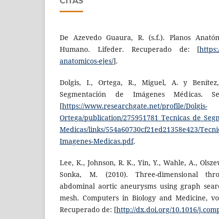
CITAS
De Azevedo Guaura, R. (s.f.). Planos Anató
Humano. Lifeder. Recuperado de: [
https
anatomicos-ejes/
].
Dolgis, I., Ortega, R., Miguel, A. y Benítez
Segmentación de Imágenes Médicas. Sev
[
https://www.researchgate.net/profile/Dolgis-
Ortega/publication/275951781_Tecnicas_de_Se
Medicas/links/554a60730cf21ed21358e423/Tecni
Imagenes-Medicas.pdf
.
Lee, K., Johnson, R. K., Yin, Y., Wahle, A., Olsze
Sonka, M. (2010). Three-dimensional thr
abdominal aortic aneurysms using graph sear
mesh. Computers in Biology and Medicine, vol
Recuperado de: [
http://dx.doi.org/10.1016/j.co