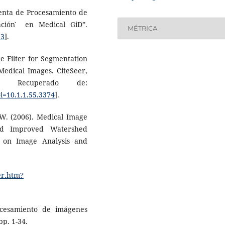
ienta de Procesamiento de
ión ́ en Medical GiD”.
MÉTRICA
73
].
ne Filter for Segmentation
 Medical Images. CiteSeer,
 Recuperado de:
i=10.1.1.55.3374
].
, W. (2006). Medical Image
nd Improved Watershed
 on Image Analysis and
er.htm?
ocesamiento de imágenes
pp. 1-34.