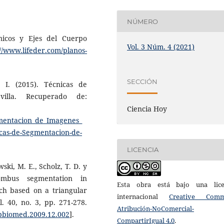
NÚMERO
micos y Ejes del Cuerpo
Vol. 3 Núm. 4 (2021)
://www.lifeder.com/planos-
SECCIÓN
, I. (2015). Técnicas de
illa. Recuperado de:
Ciencia Hoy
gmentacion_de_Imagenes_
cas-de-Segmentacion-de-
LICENCIA
wski, M. E., Scholz, T. D. y
ombus segmentation in
Esta obra está bajo una lice
ch based on a triangular
internacional
Creative Com
. 40, no. 3, pp. 271-278.
Atribución-NoComercial-
mpbiomed.2009.12.002
].
CompartirIgual 4.0
.