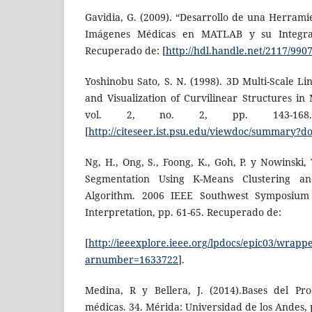
Gavidia, G. (2009). “Desarrollo de una Herram
Imágenes Médicas en MATLAB y su Integrac
Recuperado de: [
http://hdl.handle.net/2117/990
Yoshinobu Sato, S. N. (1998). 3D Multi-Scale Li
and Visualization of Curvilinear Structures in
vol. 2, no. 2, pp. 143-168.
[
http://citeseer.ist.psu.edu/viewdoc/summary?do
Ng, H., Ong, S., Foong, K., Goh, P. y Nowinski
Segmentation Using K-Means Clustering a
Algorithm. 2006 IEEE Southwest Symposium
Interpretation, pp. 61-65. Recuperado de:
[
http://ieeexplore.ieee.org/lpdocs/epic03/wrapp
arnumber=1633722
].
Medina, R y Bellera, J. (2014).Bases del Pr
médicas. 34. Mérida: Universidad de los Andes, 