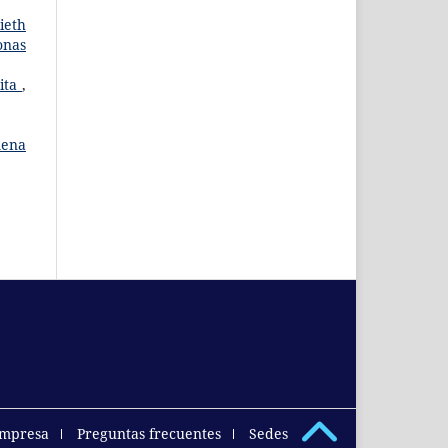
ieth
onas
sita
,
mena
empresa
Preguntas frecuentes
Sedes