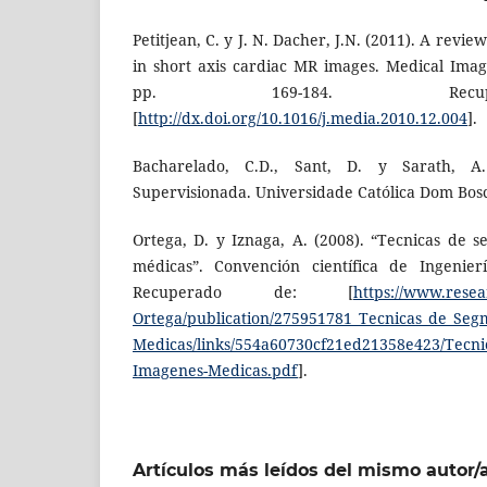
Petitjean, C. y J. N. Dacher, J.N. (2011). A rev
in short axis cardiac MR images. Medical Image
pp. 169-184. Recu
[
http://dx.doi.org/10.1016/j.media.2010.12.004
].
Bacharelado, C.D., Sant, D. y Sarath, A
Supervisionada. Universidade Católica Dom Bosc
Ortega, D. y Iznaga, A. (2008). “Tecnicas de
médicas”. Convención científica de Ingenier
Recuperado de: [
https://www.resear
Ortega/publication/275951781_Tecnicas_de_Se
Medicas/links/554a60730cf21ed21358e423/Tecni
Imagenes-Medicas.pdf
].
Artículos más leídos del mismo autor/