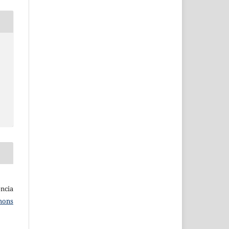
ncia
mons