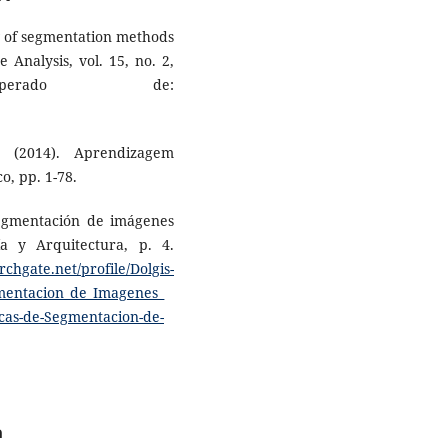
iew of segmentation methods
 Analysis, vol. 15, no. 2,
perado de:
. (2014). Aprendizagem
o, pp. 1-78.
 segmentación de imágenes
ía y Arquitectura, p. 4.
chgate.net/profile/Dolgis-
gmentacion_de_Imagenes_
cas-de-Segmentacion-de-
a