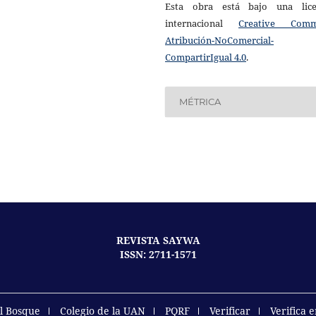
Esta obra está bajo una lice
internacional
Creative Com
Atribución-NoComercial-
CompartirIgual 4.0
.
MÉTRICA
REVISTA SAYWA
ISSN: 2711-1571
el Bosque
Colegio de la UAN
PQRF
Verificar
Verifica 