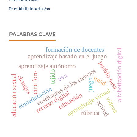
Para bibliotecarios/as
PALABRAS CLAVE
formación de docentes
alfabetización digital
aprendizaje basado en el juego.
pueblo nasa
aprendizaje autónomo
enseñanzas de las ciencias
tejido
cine foro
uva
educación sexual
changes
unad
juego
etnoeducación
aprendizaje virtual
recurso digital
educación
vídeos
actitud
rúbrica