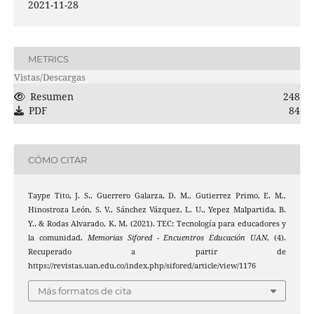
2021-11-28
METRICS
Vistas/Descargas
Resumen
248
PDF
84
CÓMO CITAR
Taype Tito, J. S., Guerrero Galarza, D. M., Gutierrez Primo, E. M.,
Hinostroza León, S. V., Sánchez Vázquez, L. U., Yepez Malpartida, B.
Y., & Rodas Alvarado, K. M. (2021). TEC: Tecnología para educadores y
la comunidad.
Memorias Sifored - Encuentros Educación UAN
, (4).
Recuperado a partir de
https://revistas.uan.edu.co/index.php/sifored/article/view/1176
Más formatos de cita