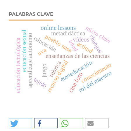
PALABRAS CLAVE
online lessons
micro clase
educación sexual
metadidáctica
aprendizaje autónomo
pueblo nasa
changes
educación
vídeos
educación tecnológica
unad
actitud
uva
enseñanzas de las ciencias
etnoeducación
recurso digital
rúbrica
conocimiento
juego
rol del maestro
cine foro
tejido