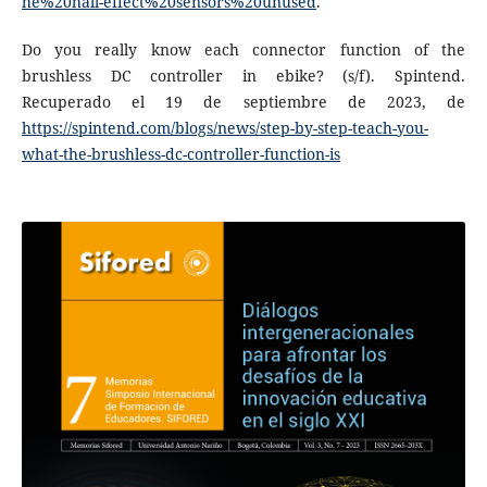
he%20hall-effect%20sensors%20unused
.
Do you really know each connector function of the
brushless DC controller in ebike? (s/f). Spintend.
Recuperado el 19 de septiembre de 2023, de
https://spintend.com/blogs/news/step-by-step-teach-you-
what-the-brushless-dc-controller-function-is