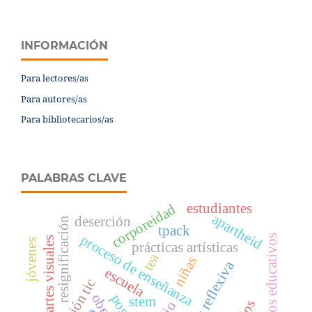
INFORMACIÓN
Para lectores/as
Para autores/as
Para bibliotecarios/as
PALABRAS CLAVE
estudiantes
corporeidad
apartheid
deserción
resignificación
tpack
proceso de enseñanza
escenarios educativos
artes visuales
jóvenes
prácticas artísticas
tea
niñas
práctica reflexiva
escuela
stem