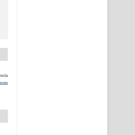
ncia
mons