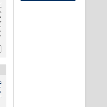
a
o
s
.
s
a
e
/
s
a
a
l