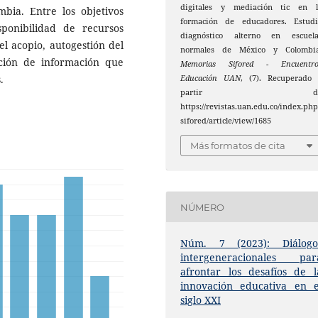
digitales y mediación tic en l
ia. Entre los objetivos
formación de educadores. Estudi
sponibilidad de recursos
diagnóstico alterno en escuela
el acopio, autogestión del
normales de México y Colombia
ción de información que
Memorias Sifored - Encuentro
.
Educación UAN
, (7). Recuperado 
partir d
https://revistas.uan.edu.co/index.php
sifored/article/view/1685
Más formatos de cita
NÚMERO
Núm. 7 (2023): Diálogo
intergeneracionales par
afrontar los desafíos de l
innovación educativa en e
siglo XXI