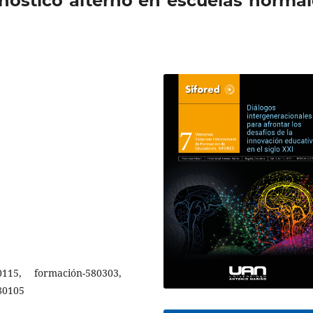
nóstico alterno en escuelas normal
0115, formación-580303,
80105