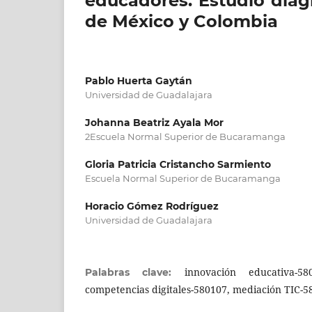
educadores. Estudio diag
de México y Colombia
Pablo Huerta Gaytán
Universidad de Guadalajara
Johanna Beatriz Ayala Mor
2Escuela Normal Superior de Bucaramanga
Gloria Patricia Cristancho Sarmiento
Escuela Normal Superior de Bucaramanga
Horacio Gómez Rodríguez
Universidad de Guadalajara
innovación educativa-58
Palabras clave:
competencias digitales-580107, mediación TIC-5