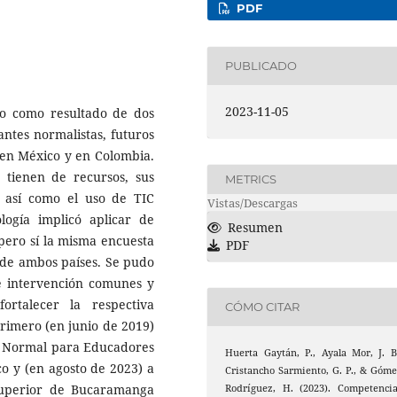
PDF
PUBLICADO
2023-11-05
no como resultado de dos
antes normalistas, futuros
 en México y en Colombia.
e tienen de recursos, sus
METRICS
, así como el uso de TIC
Vistas/Descargas
ogía implicó aplicar de
Resumen
pero sí la misma encuesta
PDF
s de ambos países. Se pudo
e intervención comunes y
ortalecer la respectiva
CÓMO CITAR
rimero (en junio de 2019)
la Normal para Educadores
Huerta Gaytán, P., Ayala Mor, J. B
co y (en agosto de 2023) a
Cristancho Sarmiento, G. P., & Góm
Superior de Bucaramanga
Rodríguez, H. (2023). Competenci