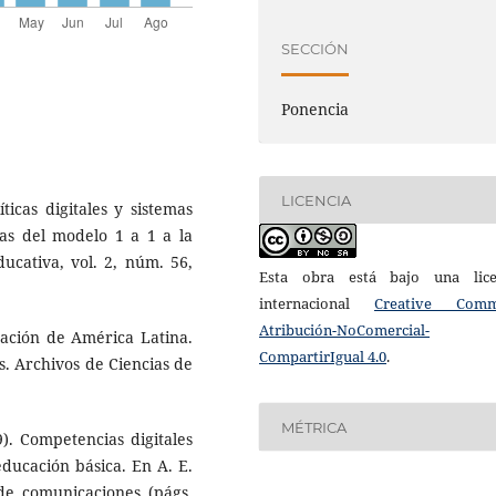
SECCIÓN
Ponencia
LICENCIA
ticas digitales y sistemas
ias del modelo 1 a 1 a la
ucativa, vol. 2, núm. 56,
Esta obra está bajo una lice
internacional
Creative Com
Atribución-NoComercial-
ucación de América Latina.
CompartirIgual 4.0
.
. Archivos de Ciencias de
MÉTRICA
). Competencias digitales
ducación básica. En A. E.
e comunicaciones (págs.