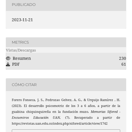
PUBLICADO
2023-11-21
METRICS
Vistas/Descargas
Resumen
230
PDF
61
CÓMO CITAR
Forero Fonseca, J. S., Pedrozao Gelvez, A. G., & Urquijo Ramírez , H.
(2023). El desarrollo psicomotriz de los 3 a 6 años, a partir de la
guabina chiquinquireña en la fundación muzo.
Memorias Sifored -
Encuentros Educación UAN
, (7). Recuperado a partir de
https://revistas.uan.edu.co/index.php/sifored/article/view/1742