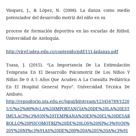
Vásquez, J., & López, N. (2008). La danza como medio
potenciador del desarrollo motriz del niño en su
proceso de formación deportiva en las escuelas de fútbol.
Universidad de Antioquia.
http://viref.udea.edu.co/contenido/pdf/151-ladanza.pdf
Toasa, J. (2015). “La Importancia De La Estimulación
Temprana En El Desarrollo Psicomotriz De Los Niños Y
Niñas De 0 A 5 Años Que Acuden A La Consulta Pediátrica
En El Hospital General Puyo”. Universidad Técnica De
Ambato.
http://repositorio.uta.edu.ec/jspui/bitstream/123456789/1220
5/1/%e2%80%9cLA%20IMPORTANCIA%20DE%20LA%20EST
IMULACI%c3%93N%20TEMPRANA%20EN%20EL%20DESAR
ROLLO%20PSICOMOTRIZ%20DE%20LOS%20NI%c3%91OS%
20Y%20NI%c3%91AS%20DE%200%20A%205%20A%c3%91