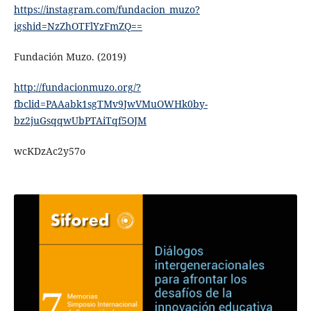
https://instagram.com/fundacion_muzo?
igshid=NzZhOTFlYzFmZQ==
Fundación Muzo. (2019)
http://fundacionmuzo.org/?
fbclid=PAAabk1sgTMv9JwVMuOWHk0by-
bz2juGsqqwUbPTAiTqf5OJM
wcKDzAc2y57o