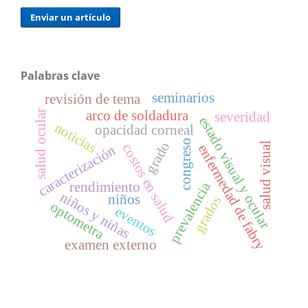
Enviar un artículo
Palabras clave
seminarios
revisión de tema
arco de soldadura
salud ocular
severidad
estado visual y ocular
noticias
opacidad corneal
congreso
grado
salud visual
costos en salud
enfermedad de fabry
caracterización
prevalencia
rendimiento
niños y niñas
niños
grados
optometra
eventos
examen externo