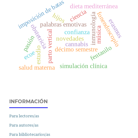
imposición de batas
dieta mediterránea
ciencia
fonendoscopio
hijos
inmunología
erasmus
palabras emotivas
obstetricia
música
confianza
parto vertical
pasión
novedades
cannabis
fentanilo
estudio
décimo semestre
ecoe
simulación clínica
salud materna
INFORMACIÓN
Para lectores/as
Para autores/as
Para bibliotecarios/as