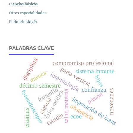
Ciencias básicas
Otras especialidades
Endocrinología
PALABRAS CLAVE
disciplina
compromiso profesional
parto vertical
sistema inmune
música
inmunología
hijos
décimo semestre
fentanilo
confianza
novedades
salud materna
Ética médica
fonendoscopio
pasión
imposición de batas
ciencia
obstetricia
erasmus
estudio
ecoe