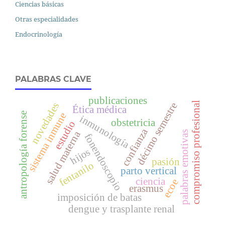
Ciencias básicas
Otras especialidades
Endocrinología
PALABRAS CLAVE
publicaciones
compromiso profesional
décimo semestre
novedades
Ética médica
antropología forense
sistema inmune
inmunología
obstetricia
estudio
confianza
salud materna
palabras emotivas
fonendoscopio
hijos
pasión
fentanilo
parto vertical
ciencia
ecoe
erasmus
imposición de batas
dengue y trasplante renal