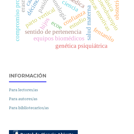
compromiso profesional
palabras emotivas
inmunología
erasmus
obstetricia
música
fonendoscopio
pasión
ciencia
salud materna
parto vertical
confianza
estudio
hijos
ecoe
fentanilo
sentido de pertenencia
equipos biomédicos
genética psiquiátrica
INFORMACIÓN
Para lectores/as
Para autores/as
Para bibliotecarios/as