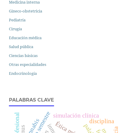
Medicina interna
Gineco-obstetricia
Pediatría
Cirugía
Educación médica
Salud pública
Ciencias básicas
Otras especialidades
Endocrinología
PALABRAS CLAVE
décimo semestre
simulación clínica
cannabis
disciplina
Ética médica