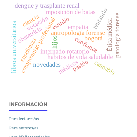
dengue y trasplante renal
fentanilo
imposición de batas
ciencia
patología forense
vocación
estudio
compromiso profesional
Ética médica
libros universitarios
empatía
obstetricia
antropología forense
bogotá
confianza
hijos
enseñanza
internado rotatorio
hábitos de vida saludable
pasión
médicos
cannabis
novedades
INFORMACIÓN
Para lectores/as
Para autores/as
Para bibliotecarios/as