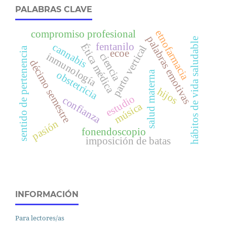
PALABRAS CLAVE
compromiso profesional
etnofarmacia
palabras emotivas
hábitos de vida saludable
fentanilo
cannabis
Ética médica
parto vertical
sentido de pertenencia
ecoe
inmunología
ciencia
décimo semestre
salud materna
obstetricia
hijos
estudio
confianza
música
pasión
fonendoscopio
imposición de batas
INFORMACIÓN
Para lectores/as