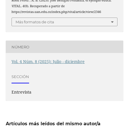
Rossi Pérez , A. B. (2025). José Benigno Peñaloza, el ejemplo educa.
VITAL
,
4
(8). Recuperado a partir de
https://revistas.uan.edu.co/index.php/vital/article/view/2346
Más formatos de cita
NÚMERO
Vol. 4 Núm. 8 (2025): Julio - diciembre
SECCIÓN
Entrevista
Artículos más leídos del mismo autor/a