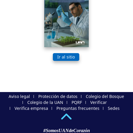
Ir al sitio
Aviso legal
Protección de datos
Colegio del Bosque
Colegio de la UAN
PQRF
Verificar
Verifica empresa
Preguntas frecuentes
Sedes
#SomosUANdeCorazón