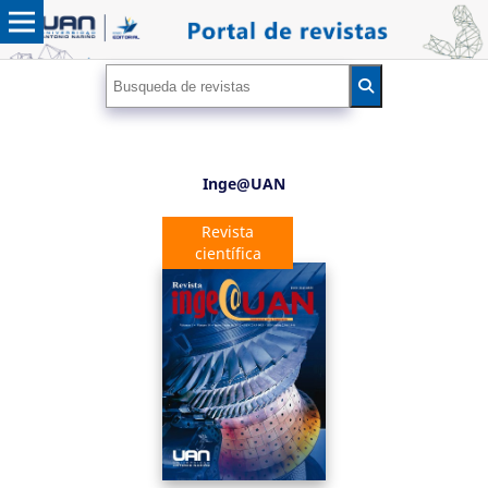
Inge@UAN
Revista
científica