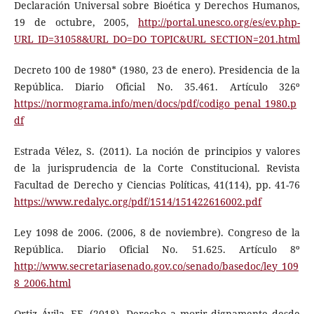
Declaración Universal sobre Bioética y Derechos Humanos,
19 de octubre, 2005,
http://portal.unesco.org/es/ev.php-
URL_ID=31058&URL_DO=DO_TOPIC&URL_SECTION=201.html
Decreto 100 de 1980* (1980, 23 de enero). Presidencia de la
República. Diario Oficial No. 35.461. Artículo 326º
https://normograma.info/men/docs/pdf/codigo_penal_1980.p
df
Estrada Vélez, S. (2011). La noción de principios y valores
de la jurisprudencia de la Corte Constitucional. Revista
Facultad de Derecho y Ciencias Políticas, 41(114), pp. 41-76
https://www.redalyc.org/pdf/1514/151422616002.pdf
Ley 1098 de 2006. (2006, 8 de noviembre). Congreso de la
República. Diario Oficial No. 51.625. Artículo 8º
http://www.secretariasenado.gov.co/senado/basedoc/ley_109
8_2006.html
Ortiz Ávila, EF. (2018). Derecho a morir dignamente desde