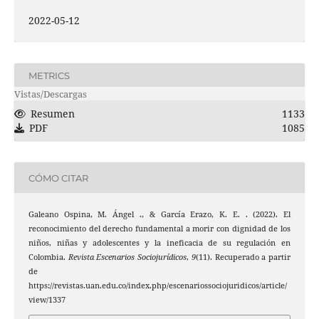
2022-05-12
METRICS
Vistas/Descargas
Resumen
1133
PDF
1085
CÓMO CITAR
Galeano Ospina, M. Ángel ., & García Erazo, K. E. . (2022). El
reconocimiento del derecho fundamental a morir con dignidad de los
niños, niñas y adolescentes y la ineficacia de su regulación en
Colombia.
Revista Escenarios Sociojurídicos
,
9
(11). Recuperado a partir
de
https://revistas.uan.edu.co/index.php/escenariossociojuridicos/article/
view/1337