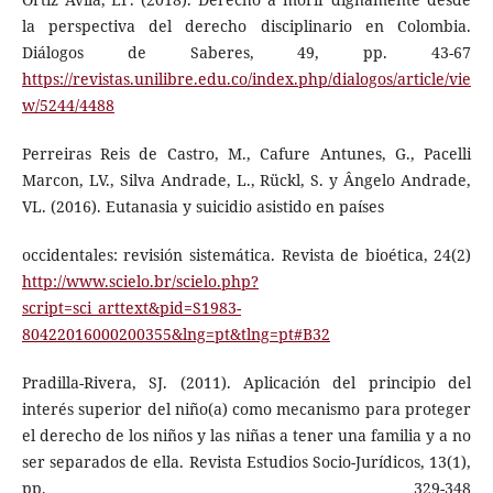
la perspectiva del derecho disciplinario en Colombia.
Diálogos de Saberes, 49, pp. 43-67
https://revistas.unilibre.edu.co/index.php/dialogos/article/vie
w/5244/4488
Perreiras Reis de Castro, M., Cafure Antunes, G., Pacelli
Marcon, LV., Silva Andrade, L., Rückl, S. y Ângelo Andrade,
VL. (2016). Eutanasia y suicidio asistido en países
occidentales: revisión sistemática. Revista de bioética, 24(2)
http://www.scielo.br/scielo.php?
script=sci_arttext&pid=S1983-
80422016000200355&lng=pt&tlng=pt#B32
Pradilla-Rivera, SJ. (2011). Aplicación del principio del
interés superior del niño(a) como mecanismo para proteger
el derecho de los niños y las niñas a tener una familia y a no
ser separados de ella. Revista Estudios Socio-Jurídicos, 13(1),
pp. 329-348