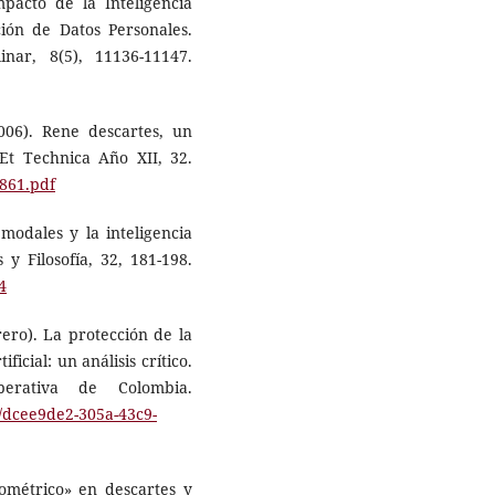
Impacto de la Inteligencia
ción de Datos Personales.
linar, 8(5), 11136-11147.
2006). Rene descartes, un
Et Technica Año XII, 32.
3861.pdf
 modales y la inteligencia
s y Filosofía, 32, 181-198.
4
brero). La protección de la
ficial: un análisis crítico.
operativa de Colombia.
on/dcee9de2-305a-43c9-
eométrico» en descartes y