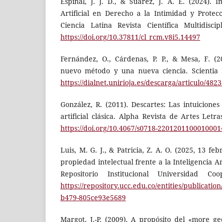
Espinal, J. J. D., & Suarez, J. A. E. (2024). 
Artificial en Derecho a la Intimidad y Protec
Ciencia Latina Revista Científica Multidiscip
https://doi.org/10.37811/cl_rcm.v8i5.14497
Fernández, O., Cárdenas, P. P., & Mesa, F. (
nuevo método y una nueva ciencia. Scientia 
https://dialnet.unirioja.es/descarga/articulo/482
González, R. (2011). Descartes: Las intuiciones
artificial clásica. Alpha Revista de Artes Letra
https://doi.org/10.4067/s0718-2201201100010001
Luis, M. G. J., & Patricia, Z. A. O. (2025, 13 fe
propiedad intelectual frente a la Inteligencia Arti
Repositorio Institucional Universidad Co
https://repository.ucc.edu.co/entities/publicati
b479-805ce93e5689
Margot, J.-P. (2009). A propósito del «more g