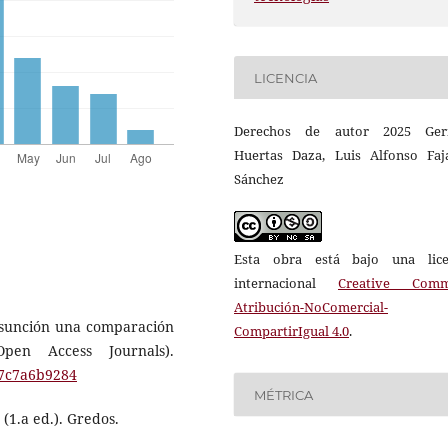
LICENCIA
Derechos de autor 2025 Ge
Huertas Daza, Luis Alfonso Faj
Sánchez
Esta obra está bajo una lice
internacional
Creative Com
Atribución-NoComercial-
ubsunción una comparación
CompartirIgual 4.0
.
pen Access Journals).
f7c7a6b9284
MÉTRICA
 (1.a ed.). Gredos.