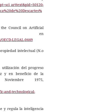
ipt=sci_arttext&pid=S0120-
ica%20de%20Descartes%
he Council on Artificial
ponible en
nts/OECD-LEGAL-0449
ropiedad intelectual (N.o
utilización del progreso
az y en beneficio de la
Noviembre 1975,
ic-and-technological-
e y regula la inteligencia