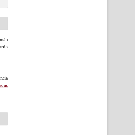
rmán
ardo
ncia
mons