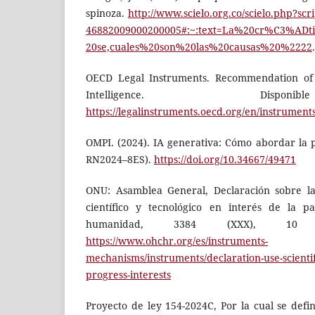
spinoza.
http://www.scielo.org.co/scielo.php?scr
46882009000200005#:~:text=La%20cr%C3%ADt
20se,cuales%20son%20las%20causas%20%2222
.
OECD Legal Instruments. Recommendation of t
Intelligence. Dis
https://legalinstruments.oecd.org/en/instrume
OMPI. (2024). IA generativa: Cómo abordar la p
RN2024–8ES).
https://doi.org/10.34667/49471
ONU: Asamblea General, Declaración sobre la 
científico y tecnológico en interés de la p
humanidad, 3384 (XXX), 10 
https://www.ohchr.org/es/instruments-
mechanisms/instruments/declaration-use-scientif
progress-interests
Proyecto de ley 154-2024C, Por la cual se defin