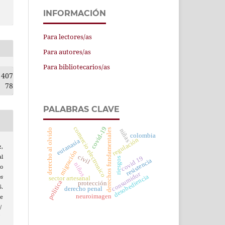
INFORMACIÓN
Para lectores/as
Para autores/as
Para bibliotecarios/as
407
78
PALABRAS CLAVE
comercio electronico
covid-19
derecho al olvido
derechos fundamentales
niñas
colombia
regulación
eutanasia
z,
migración
al
civil
covid 19
riesgos
resistencia
niños
lo
consumidor
desobediencia
s
sector artesanal
política
protección
.
derecho penal
neuroimagen
e
/
/