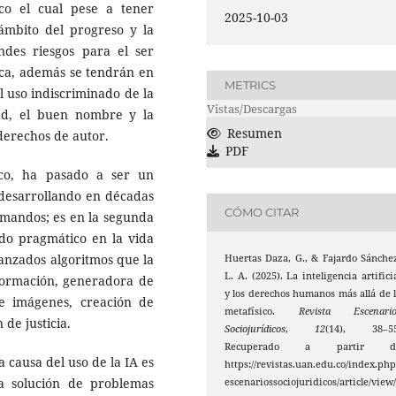
co el cual pese a tener
2025-10-03
ámbito del progreso y la
des riesgos para el ser
ica, además se tendrán en
METRICS
l uso indiscriminado de la
Vistas/Descargas
idad, el buen nombre y la
Resumen
 derechos de autor.
PDF
ico, ha pasado a ser un
 desarrollando en décadas
CÓMO CITAR
omandos; es en la segunda
ndo pragmático en la vida
vanzados algoritmos que la
Huertas Daza, G., & Fajardo Sánche
L. A. (2025). La inteligencia artifici
ormación, generadora de
y los derechos humanos más allá de 
de imágenes, creación de
metafísico.
Revista Escenario
 de justicia.
Sociojurídicos
,
12
(14), 38–55
Recuperado a partir d
 causa del uso de la IA es
https://revistas.uan.edu.co/index.php
a solución de problemas
escenariossociojuridicos/article/view