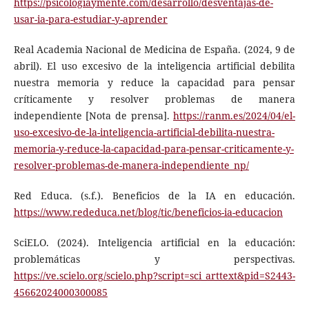
https://psicologiaymente.com/desarrollo/desventajas-de-
usar-ia-para-estudiar-y-aprender
Real Academia Nacional de Medicina de España. (2024, 9 de
abril). El uso excesivo de la inteligencia artificial debilita
nuestra memoria y reduce la capacidad para pensar
críticamente y resolver problemas de manera
independiente [Nota de prensa].
https://ranm.es/2024/04/el-
uso-excesivo-de-la-inteligencia-artificial-debilita-nuestra-
memoria-y-reduce-la-capacidad-para-pensar-criticamente-y-
resolver-problemas-de-manera-independiente_np/
Red Educa. (s.f.). Beneficios de la IA en educación.
https://www.rededuca.net/blog/tic/beneficios-ia-educacion
SciELO. (2024). Inteligencia artificial en la educación:
problemáticas y perspectivas.
https://ve.scielo.org/scielo.php?script=sci_arttext&pid=S2443-
45662024000300085