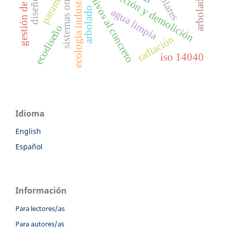
sistemas on-grid
aditivos al concreto
ecología industrial
paramo
arbolado
agua limpia
ecodiseño
radiación
iso 14040
Idioma
English
Español
Información
Para lectores/as
Para autores/as