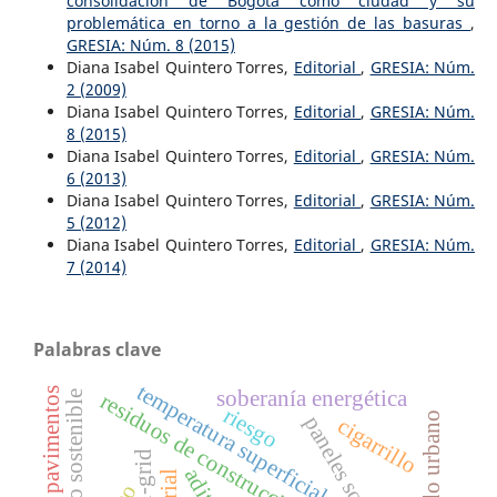
consolidación de Bogotá como ciudad y su
problemática en torno a la gestión de las basuras
,
GRESIA: Núm. 8 (2015)
Diana Isabel Quintero Torres,
Editorial
,
GRESIA: Núm.
2 (2009)
Diana Isabel Quintero Torres,
Editorial
,
GRESIA: Núm.
8 (2015)
Diana Isabel Quintero Torres,
Editorial
,
GRESIA: Núm.
6 (2013)
Diana Isabel Quintero Torres,
Editorial
,
GRESIA: Núm.
5 (2012)
Diana Isabel Quintero Torres,
Editorial
,
GRESIA: Núm.
7 (2014)
Palabras clave
temperatura superficial
gestión de pavimentos
soberanía energética
diseño sostenible
residuos de construcción y demolición
riesgo
arbolado urbano
paneles solares
cigarrillo