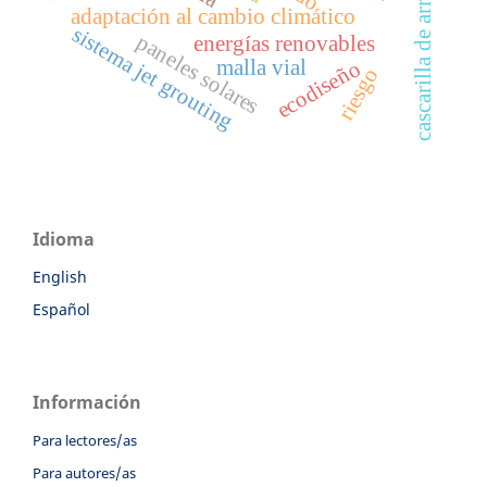
cascarilla de arroz
adaptación al cambio climático
sistema jet grouting
paneles solares
energías renovables
malla vial
ecodiseño
riesgo
Idioma
English
Español
Información
Para lectores/as
Para autores/as