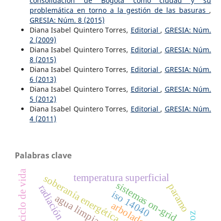
consolidación de Bogotá como ciudad y su
problemática en torno a la gestión de las basuras
,
GRESIA: Núm. 8 (2015)
Diana Isabel Quintero Torres,
Editorial
,
GRESIA: Núm.
2 (2009)
Diana Isabel Quintero Torres,
Editorial
,
GRESIA: Núm.
8 (2015)
Diana Isabel Quintero Torres,
Editorial
,
GRESIA: Núm.
6 (2013)
Diana Isabel Quintero Torres,
Editorial
,
GRESIA: Núm.
5 (2012)
Diana Isabel Quintero Torres,
Editorial
,
GRESIA: Núm.
4 (2011)
Palabras clave
ciclo de vida
temperatura superficial
soberanía energética
sistemas on-grid
paramo
radiación
iso 14040
agua limpia
arbolado