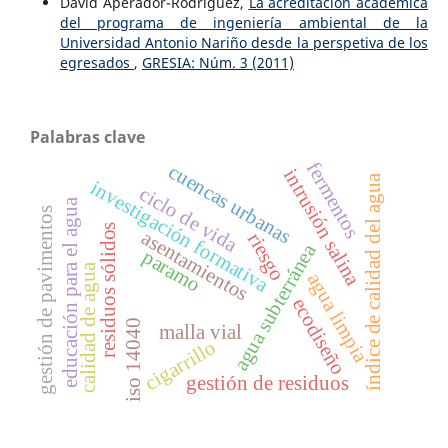
David Aperador-Rodriguez,
La acreditación académica
del programa de ingeniería ambiental de la
Universidad Antonio Nariño desde la perspetiva de los
egresados
,
GRESIA: Núm. 3 (2011)
Palabras clave
fermentos
cuencas urbanas
intrusión salina
índice de calidad del agua
investigación formativa
ciclo de vida
educación para el agua
gestión de pavimentos
residuos sólidos
asentamientos
riesgo
agua subterránea
paramo
calidad de agua
agua limpia
ecodiseño
iso 14040
malla vial
cigarrillo
gestión de residuos