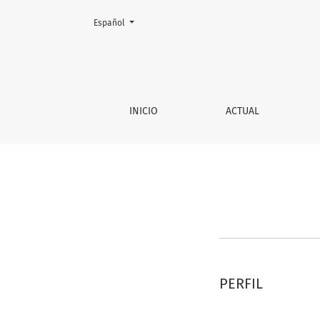
Cambiar el idioma. El actual es:
Español
Registrarse
INICIO
ACTUAL
PERFIL