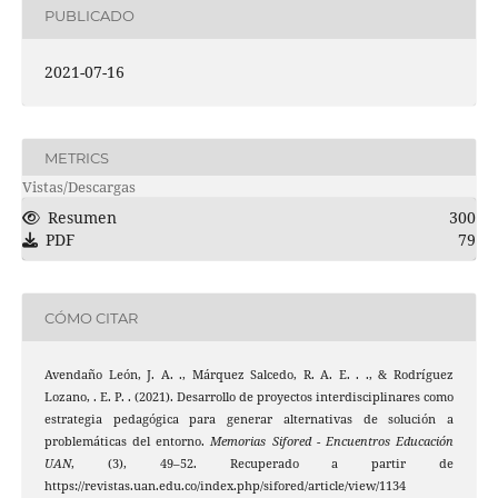
PUBLICADO
2021-07-16
METRICS
Vistas/Descargas
Resumen
300
PDF
79
CÓMO CITAR
Avendaño León, J. A. ., Márquez Salcedo, R. A. E. . ., & Rodríguez
Lozano, . E. P. . (2021). Desarrollo de proyectos interdisciplinares como
estrategia pedagógica para generar alternativas de solución a
problemáticas del entorno.
Memorias Sifored - Encuentros Educación
UAN
, (3), 49–52. Recuperado a partir de
https://revistas.uan.edu.co/index.php/sifored/article/view/1134