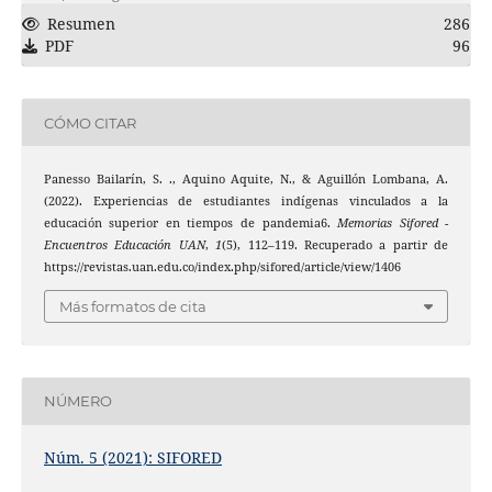
Resumen
286
PDF
96
CÓMO CITAR
Panesso Bailarín, S. ., Aquino Aquite, N., & Aguillón Lombana, A.
(2022). Experiencias de estudiantes indígenas vinculados a la
educación superior en tiempos de pandemia6.
Memorias Sifored -
Encuentros Educación UAN
,
1
(5), 112–119. Recuperado a partir de
https://revistas.uan.edu.co/index.php/sifored/article/view/1406
Más formatos de cita
NÚMERO
Núm. 5 (2021): SIFORED