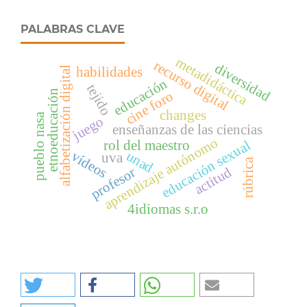
PALABRAS CLAVE
metadidáctica
recurso digital
diversidad
habilidades
alfabetización digital
educación
tejido
etnoeducación
cine foro
changes
pueblo nasa
juego
enseñanzas de las ciencias
aprendizaje autónomo
educación sexual
rol del maestro
unad
vídeos
uva
rúbrica
actitud
profesor
4idiomas s.r.o