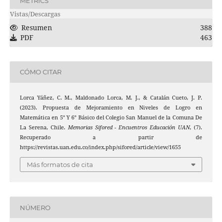
METRICS
Vistas/Descargas
Resumen
388
PDF
463
CÓMO CITAR
Lorca Yáñez, C. M., Maldonado Lorca, M. J., & Catalán Cueto, J. P.
(2023). Propuesta de Mejoramiento en Niveles de Logro en
Matemática en 5° Y 6° Básico del Colegio San Manuel de la Comuna De
La Serena, Chile.
Memorias Sifored - Encuentros Educación UAN
, (7).
Recuperado a partir de
https://revistas.uan.edu.co/index.php/sifored/article/view/1655
Más formatos de cita
NÚMERO