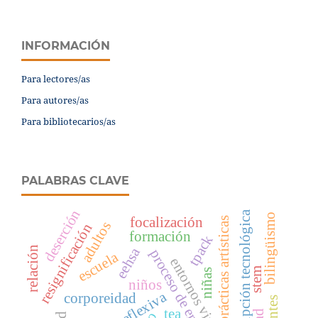
INFORMACIÓN
Para lectores/as
Para autores/as
Para bibliotecarios/as
PALABRAS CLAVE
deserción
disrupción tecnológica
bilingüismo
focalización
prácticas artísticas
adultos
resignificación
formación
tpack
relación
eehsa
proceso de enseñanza
escuela
entornos virtuales
stem
niñas
niños
corporeidad
tea