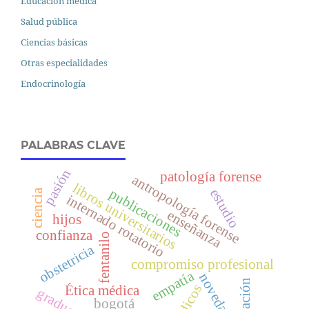
Educación médica
Salud pública
Ciencias básicas
Otras especialidades
Endocrinología
PALABRAS CLAVE
pasión
patología forense
antropología forense
libros universitarios
estudio
publicaciones
ciencia
internado rotatorio
enseñanza
hijos
confianza
fentanilo
obstetricia
compromiso profesional
empatía
novedades
vocación
médicos
Ética médica
graduación
bogotá