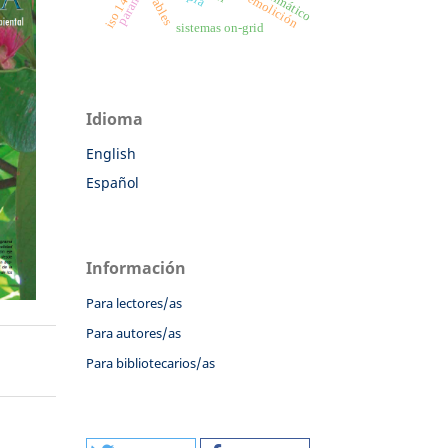
iso 14040
paramo
sistemas on-grid
Idioma
English
Español
Información
Para lectores/as
Para autores/as
Para bibliotecarios/as