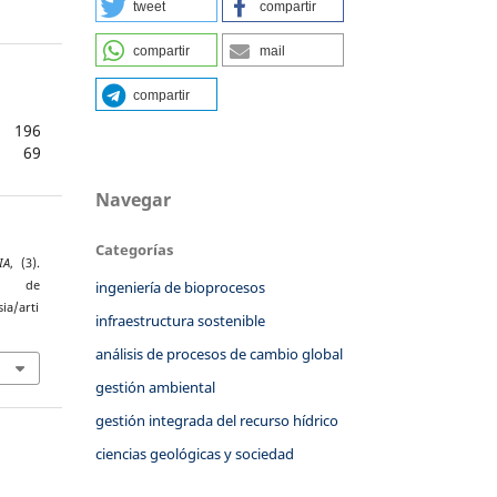
tweet
compartir
compartir
mail
compartir
196
69
Navegar
Categorías
IA
, (3).
r de
ingeniería de bioprocesos
ia/arti
infraestructura sostenible
análisis de procesos de cambio global
gestión ambiental
gestión integrada del recurso hídrico
ciencias geológicas y sociedad