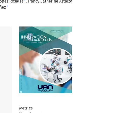
+
López Rosales
Francy Catherine Astaiza
+
ñez
Metrics