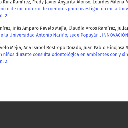
o Ruiz Ramírez, Fredy Javier Angarita Alonso, Lourdes Milena
nico de un bioterio de roedores para investigación en la Un
m. 2
amírez, Inés Amparo Revelo Mejía, Claudia Arcos Ramírez, Juli
de la Universidad Antonio Nariño, sede Popayán
,
INNOVACIÓN 
elo Mejía, Ana Isabel Restrepo Dorado, Juan Pablo Hinojosa Sa
en niños durante consulta odontológica en ambientes con y si
m. 2