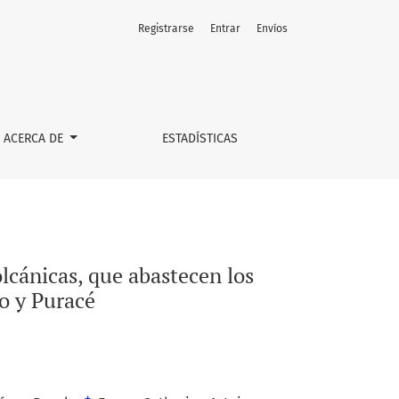
Registrarse
Entrar
Envíos
ctos de los municipios de Popayán, Conconúco y Puracé
ACERCA DE
ESTADÍSTICAS
olcánicas, que abastecen los
o y Puracé