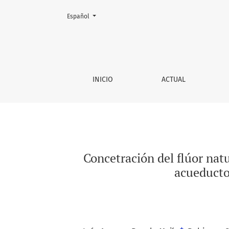
Cambiar el idioma. El actual es:
Español
Concetración del flúor natural en fuentes hí
INICIO
ACTUAL
Concetración del flúor natu
acueducto