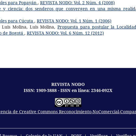
oles para Popayán
,
REVISTA NODO: Vol. 2 Núm. 4 (2008)
e y ciencia: dos senderos que convergen en una misma reali
oles para Cúcuta
,
REVISTA NODO: Vol. 1 Núm. 1 (2006)
 Luis Molina, Luis Molina,
Propuesta para postular la Localida
vo de Bogotá
,
REVISTA NODO: Vol. 6 Núm. 12 (2012)
REVISTA NODO
ISSN: 1909-3888 - ISSN en línea: 2346-092X
icencia de Creative Commons Reconocimiento-NoComercial-Comparti
el Bosque
Colegio de la UAN
PQRF
Verificar
Verifica 