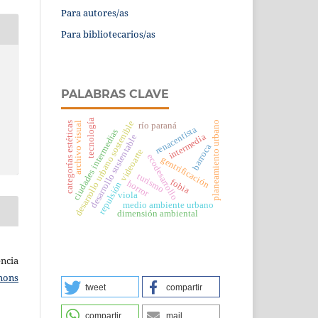
Para autores/as
Para bibliotecarios/as
PALABRAS CLAVE
tecnología
desarrollo urbano sostenible
planeamiento urbano
archivo visual
categorías estéticas
río paraná
renacentista
ciudades intermedias
intermedia
desarrollo sustentable
barroca
videoarte
ecodesarrollo
gentrificación
turismo
fobia
horror
repulsión
viola
medio ambiente urbano
dimensión ambiental
ncia
mons
tweet
compartir
compartir
mail