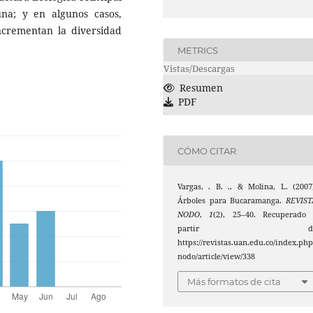
na; y en algunos casos,
ncrementan la diversidad
METRICS
Vistas/Descargas
Resumen
PDF
CÓMO CITAR
Vargas, . B. ., & Molina, L. (2007
Árboles para Bucaramanga.
REVIST
NODO
,
1
(2), 25–40. Recuperado 
partir d
https://revistas.uan.edu.co/index.php
nodo/article/view/338
Más formatos de cita