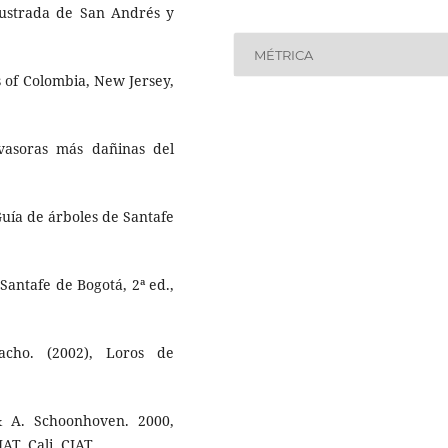
ilustrada de San Andrés y
MÉTRICA
s of Colombia, New Jersey,
nvasoras más dañinas del
Guía de árboles de Santafe
 Santafe de Bogotá, 2ª ed.,
acho. (2002), Loros de
& A. Schoonhoven. 2000,
AT, Cali, CIAT.