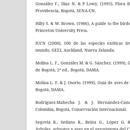
González F., Díaz N. & P Lowy. (1995), Flora 
Providencia, Bogotá, SENA-UN.
Hilty S. & W. Brown. (1986), A guide to the bird
Princeton University Press.
IUCN (2000), 100 de las especies exóticas i
mundo, GEEI, Auckland, Nueva Zelanda.
Molina L. F., Gonzáles M. & G. Sánchez. (1999), 
de Bogotá, 2ª ed., Bogotá, DAMA.
Molina L. F. & J. Osorio. (1999), Guía de aves de
Bogotá, DAMA.
Rodríguez-Mahecha J. & J. Hernández-Cam
Colombia, Bogotá, Conservación Internacional.
Segovia R., Sedano R., Reina G., López G. 
Árboles, arbustos y aves en el agrosistema del CI