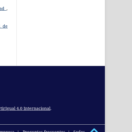
dad
,
d de
rIgual 4.0 Internacional
.
empresa
Preguntas frecuentes
Sedes