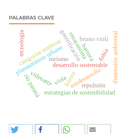
PALABRAS CLAVE
gentrificación
tecnología
renacentista
dimensión ambiental
bruno violi
categorías estéticas
barroca
planeamiento urbano
fobia
turismo
desarrollo sustentable
ecodesarrollo
videoarte
horror
río paraná
viola
repulsión
estrategias de sostenibilidad