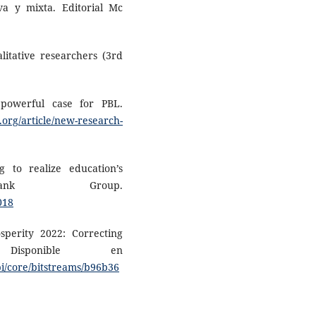
tiva y mixta. Editorial Mc
litative researchers (3rd
powerful case for PBL.
.org/article/new-research-
 to realize education’s
ank Group.
018
perity 2022: Correcting
isponible en
i/core/bitstreams/b96b36