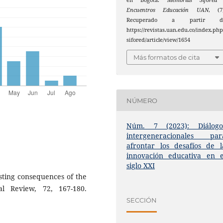
Encuentros Educación UAN
, (7
Recuperado a partir d
https://revistas.uan.edu.co/index.php
sifored/article/view/1654
Más formatos de cita
NÚMERO
Núm. 7 (2023): Diálogo
intergeneracionales par
afrontar los desafíos de l
innovación educativa en e
siglo XXI
asting consequences of the
l Review, 72, 167-180.
SECCIÓN