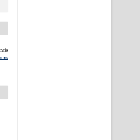
ncia
mons