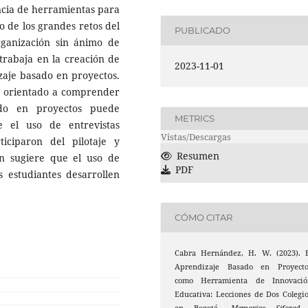
ncia de herramientas para
o de los grandes retos del
PUBLICADO
rganización sin ánimo de
trabaja en la creación de
2023-11-01
zaje basado en proyectos.
uvo orientado a comprender
do en proyectos puede
METRICS
e el uso de entrevistas
Vistas/Descargas
iciparon del pilotaje y
Resumen
ión sugiere que el uso de
PDF
s estudiantes desarrollen
CÓMO CITAR
Cabra Hernández, H. W. (2023). E
Aprendizaje Basado en Proyecto
como Herramienta de Innovació
Educativa: Lecciones de Dos Colegi
en Bogotá.
Memorias Sifored 