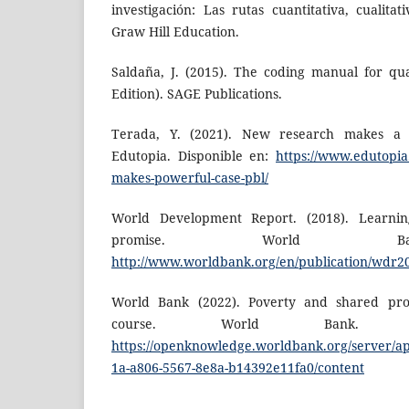
investigación: Las rutas cuantitativa, cualita
Graw Hill Education.
Saldaña, J. (2015). The coding manual for qua
Edition). SAGE Publications.
Terada, Y. (2021). New research makes a 
Edutopia. Disponible en:
https://www.edutopia
makes-powerful-case-pbl/
World Development Report. (2018). Learning
promise. World B
http://www.worldbank.org/en/publication/wdr2
World Bank (2022). Poverty and shared pros
course. World Bank. D
https://openknowledge.worldbank.org/server/ap
1a-a806-5567-8e8a-b14392e11fa0/content