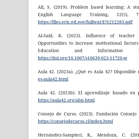
Ali, S. (2019). Problem based learning: A st
English Language Training, 12(5), 7
https://files.eric.ed.gov/fulltext/EJ1212283.pdf
Al-Said, K. (2023). Influence of teacher 
Opportunities to increase motivational factor
Education and Information Tec
https://doi.org/10.1007/s10639-023-11720-w
Aula 42. (2023a). ¿Qué es Aula 42? Disponible
es-aula42.html
Aula 42. (2023b). El aprendizaje basado en p
https://aula42.org/abp.html
Consejo de Curso. (2023). Fundación Consejo 
https://consejodecurso.cl/index.html
Hernández-Sampieri, R., Mendoza, C. (20