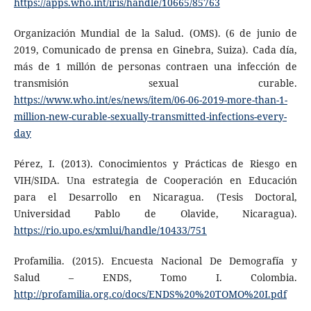
https://apps.who.int/iris/handle/10665/85763
Organización Mundial de la Salud. (OMS). (6 de junio de
2019, Comunicado de prensa en Ginebra, Suiza). Cada día,
más de 1 millón de personas contraen una infección de
transmisión sexual curable.
https://www.who.int/es/news/item/06-06-2019-more-than-1-
million-new-curable-sexually-transmitted-infections-every-
day
Pérez, I. (2013). Conocimientos y Prácticas de Riesgo en
VIH/SIDA. Una estrategia de Cooperación en Educación
para el Desarrollo en Nicaragua. (Tesis Doctoral,
Universidad Pablo de Olavide, Nicaragua).
https://rio.upo.es/xmlui/handle/10433/751
Profamilia. (2015). Encuesta Nacional De Demografía y
Salud – ENDS, Tomo I. Colombia.
http://profamilia.org.co/docs/ENDS%20%20TOMO%20I.pdf