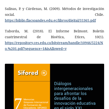
Salinas, P. y Cárdenas, M. (2009). Métodos de investigación
social. Chile.
https://biblio.flacsoandes.edu.ec/libros/digital/55365.pdf
Taborda, M. (2018). El Informe Belmont. Boletín
cuatrimestral de Bioética, Etices, 10(1).
https://repository.ces.edu.co/bitstream/handle/10946/5224/N
o.%201.pdf?sequence=1&isAllowed=y