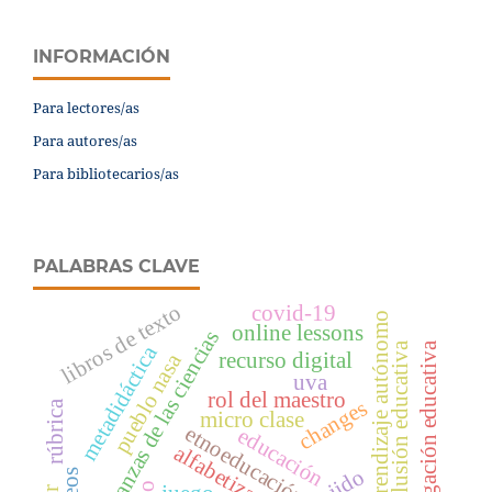
INFORMACIÓN
Para lectores/as
Para autores/as
Para bibliotecarios/as
PALABRAS CLAVE
libros de texto
covid-19
aprendizaje autónomo
online lessons
enseñanzas de las ciencias
investigación educativa
inclusión educativa
metadidáctica
recurso digital
pueblo nasa
uva
rol del maestro
changes
rúbrica
micro clase
etnoeducación
educación
tejido