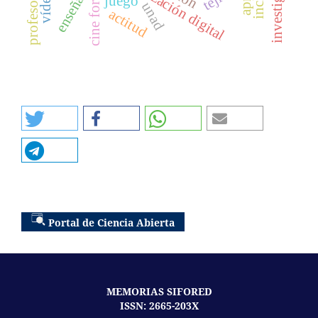
alfabetización digital
vídeos
cine foro
juego
profesor
unad
actitud
Portal de Ciencia Abierta
MEMORIAS SIFORED
ISSN: 2665-203X