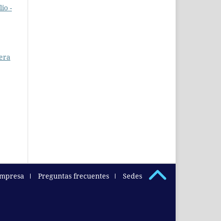
io -
 era
empresa
Preguntas frecuentes
Sedes