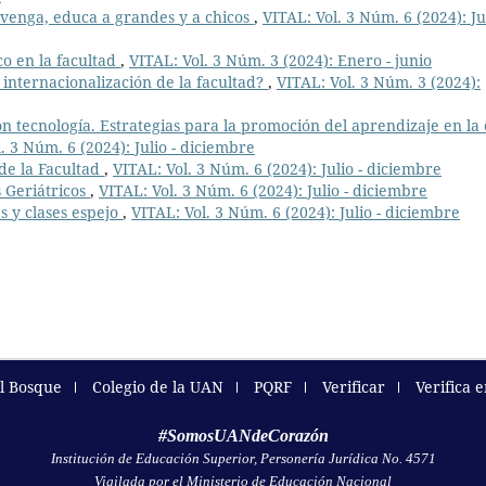
venga, educa a grandes y a chicos
,
VITAL: Vol. 3 Núm. 6 (2024): Jul
o en la facultad
,
VITAL: Vol. 3 Núm. 3 (2024): Enero - junio
internacionalización de la facultad?
,
VITAL: Vol. 3 Núm. 3 (2024):
n tecnología. Estrategias para la promoción del aprendizaje en la
. 3 Núm. 6 (2024): Julio - diciembre
de la Facultad
,
VITAL: Vol. 3 Núm. 6 (2024): Julio - diciembre
 Geriátricos
,
VITAL: Vol. 3 Núm. 6 (2024): Julio - diciembre
s y clases espejo
,
VITAL: Vol. 3 Núm. 6 (2024): Julio - diciembre
el Bosque
Colegio de la UAN
PQRF
Verificar
Verifica 
#SomosUANdeCorazón
Institución de Educación Superior, Personería Jurídica No. 4571
Vigilada por el Ministerio de Educación Nacional