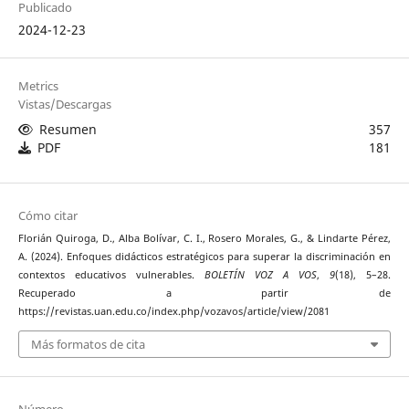
Publicado
2024-12-23
Metrics
Vistas/Descargas
Resumen
357
PDF
181
Cómo citar
Florián Quiroga, D., Alba Bolívar, C. I., Rosero Morales, G., & Lindarte Pérez,
A. (2024). Enfoques didácticos estratégicos para superar la discriminación en
contextos educativos vulnerables.
BOLETÍN VOZ A VOS
,
9
(18), 5–28.
Recuperado a partir de
https://revistas.uan.edu.co/index.php/vozavos/article/view/2081
Más formatos de cita
Número