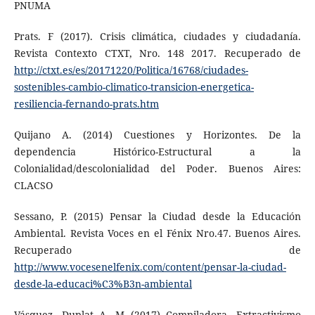
PNUMA
Prats. F (2017). Crisis climática, ciudades y ciudadanía.
Revista Contexto CTXT, Nro. 148 2017. Recuperado de
http://ctxt.es/es/20171220/Politica/16768/ciudades-
sostenibles-cambio-climatico-transicion-energetica-
resiliencia-fernando-prats.htm
Quijano A. (2014) Cuestiones y Horizontes. De la
dependencia Histórico-Estructural a la
Colonialidad/descolonialidad del Poder. Buenos Aires:
CLACSO
Sessano, P. (2015) Pensar la Ciudad desde la Educación
Ambiental. Revista Voces en el Fénix Nro.47. Buenos Aires.
Recuperado de
http://www.vocesenelfenix.com/content/pensar-la-ciudad-
desde-la-educaci%C3%B3n-ambiental
Vásquez, Duplat A. M (2017) Compiladora. Extractivismo