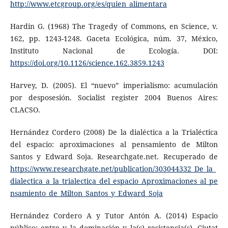
http://www.etcgroup.org/es/quien_alimentara
Hardin G. (1968) The Tragedy of Commons, en Science, v.
162, pp. 1243-1248. Gaceta Ecológica, núm. 37, México,
Instituto Nacional de Ecología. DOI:
https://doi.org/10.1126/science.162.3859.1243
Harvey, D. (2005). El “nuevo” imperialismo: acumulación
por desposesión. Socialist register 2004 Buenos Aires:
CLACSO.
Hernández Cordero (2008) De la dialéctica a la Trialéctica
del espacio: aproximaciones al pensamiento de Milton
Santos y Edward Soja. Researchgate.net. Recuperado de
https://www.researchgate.net/publication/303044332_De_la_
dialectica_a_la_trialectica_del_espacio_Aproximaciones_al_pe
nsamiento_de_Milton_Santos_y_Edward_Soja
Hernández Cordero A y Tutor Antón A. (2014) Espacio
público: entre y la dominación y la(s) resistencia(s). Ciutat