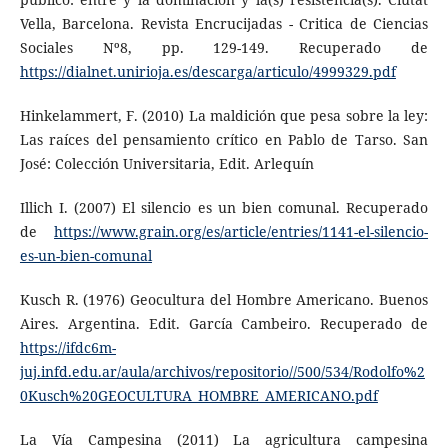
Vella, Barcelona. Revista Encrucijadas - Critica de Ciencias
Sociales Nº8, pp. 129-149. Recuperado de
https://dialnet.unirioja.es/descarga/articulo/4999329.pdf
Hinkelammert, F. (2010) La maldición que pesa sobre la ley:
Las raíces del pensamiento crítico en Pablo de Tarso. San
José: Colección Universitaria, Edit. Arlequín
Illich I. (2007) El silencio es un bien comunal. Recuperado
de
https://www.grain.org/es/article/entries/1141-el-silencio-
es-un-bien-comunal
Kusch R. (1976) Geocultura del Hombre Americano. Buenos
Aires. Argentina. Edit. García Cambeiro. Recuperado de
https://ifdc6m-
juj.infd.edu.ar/aula/archivos/repositorio//500/534/Rodolfo%2
0Kusch%20GEOCULTURA_HOMBRE_AMERICANO.pdf
La Vía Campesina (2011) La agricultura campesina