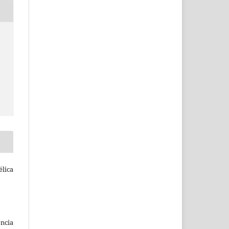
élica
ncia