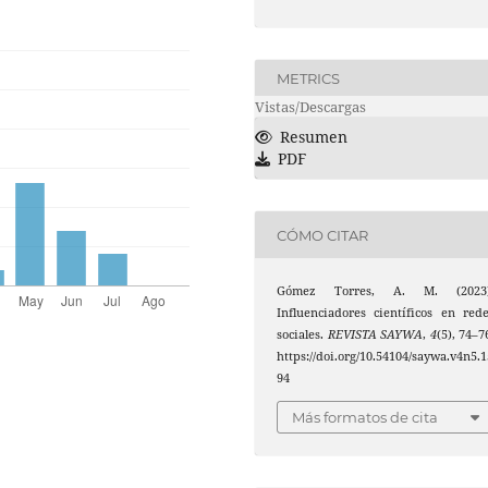
METRICS
Vistas/Descargas
Resumen
PDF
CÓMO CITAR
Gómez Torres, A. M. (2023)
Influenciadores científicos en red
sociales.
REVISTA SAYWA
,
4
(5), 74–7
https://doi.org/10.54104/saywa.v4n5.1
94
Más formatos de cita