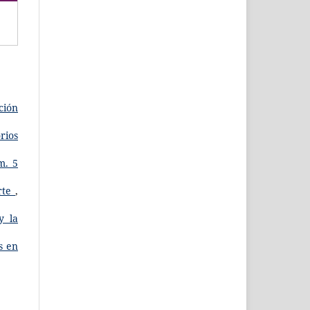
ción
rios
m. 5
arte
,
y la
s en