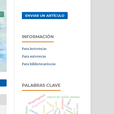
ENVIAR UN ARTÍCULO
INFORMACIÓN
Para lectores/as
Para autores/as
Para bibliotecarios/as
PALABRAS CLAVE
fitopatógenos
cáncer de cuello uterino
diagnóstico
agua
jóvenes
biogas
cafe
cuerpo
danza
docencia
patentes
teatro
hpv
spss