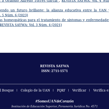
a a Orlando Alfredo Torres García
,
REVISTA SAYWA: Vol. 4 Nú
endo un futuro brillante: la alianza educativa entre la UAN 
 5 Núm. 6 (2023)
vas homeopáticas para el tratamiento de síntomas y enfermedade
REVISTA SAYWA: Vol. 3 Núm. 4 (2021)
REVISTA SAYWA
ISSN: 2711-1571
el Bosque
Colegio de la UAN
PQRF
Verificar
Verifica 
#SomosUANdeCorazón
Institución de Educación Superior, Personería Jurídica No. 4571