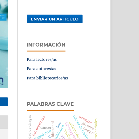
ENVIAR UN ARTÍCULO
INFORMACIÓN
Para lectores/as
Para autores/as
Para bibliotecarios/as
PALABRAS CLAVE
patentes
cáncer de cuello uterino
osteosarcoma
enfermedad de chagas
extractos herbales
jóvenes
hpv
artículo de reseña
bioetanol
bioreceptor
antibiótico
cáncer
cuerpo
diagnóstico
medicina