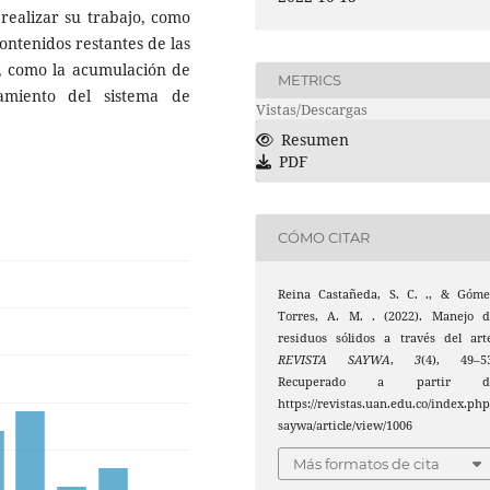
ealizar su trabajo, como
contenidos restantes de las
s, como la acumulación de
METRICS
amiento del sistema de
Vistas/Descargas
Resumen
PDF
CÓMO CITAR
Reina Castañeda, S. C. ., & Góme
Torres, A. M. . (2022). Manejo d
residuos sólidos a través del art
REVISTA SAYWA
,
3
(4), 49–53
Recuperado a partir d
https://revistas.uan.edu.co/index.php
saywa/article/view/1006
Más formatos de cita