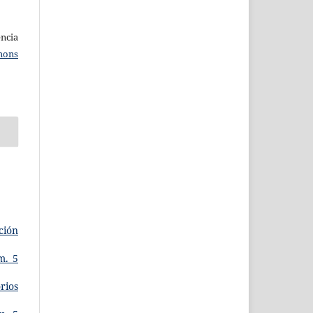
ncia
mons
ción
m. 5
rios