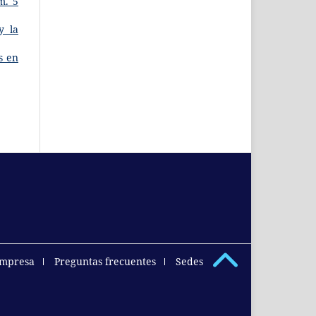
m. 5
y la
s en
empresa
Preguntas frecuentes
Sedes