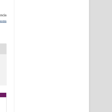
ncia
mons