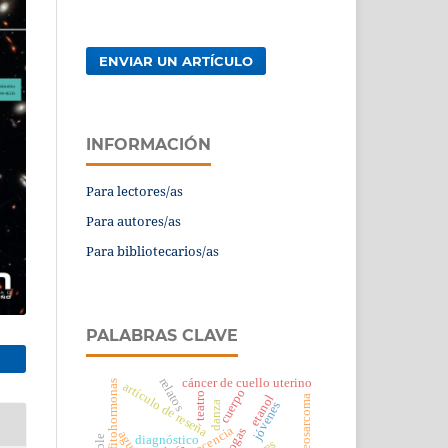
ENVIAR UN ARTÍCULO
INFORMACIÓN
Para lectores/as
Para autores/as
Para bibliotecarios/as
PALABRAS CLAVE
relatos
cáncer de cuello uterino
fitohormonas
artículo de reseña
cuerpo
teatro
etanol
osteosarcoma
danza
jóvenes
docencia
biogas
agua
diagnóstico