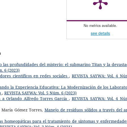
No metrics available.
see details
a
 las profundidades del misterio: el submarino Titan y la devasta
. 6 (2023)
adores científicos en redes sociales
,
REVISTA SAYWA: Vol. 4 Nú
ndo la Experiencia Educativa: La Modernización de los Laborato
ño
,
REVISTA SAYWA: Vol. 5 Núm. 6 (2023)
a a Orlando Alfredo Torres García
,
REVISTA SAYWA: Vol. 4 Nú
ca María Gómez Torres,
Manejo de residuos sólidos a través del 
vas homeopáticas para el tratamiento de síntomas y enfermedade
REVISTA SAYWA: Vol. 3 Núm. 4 (2021)