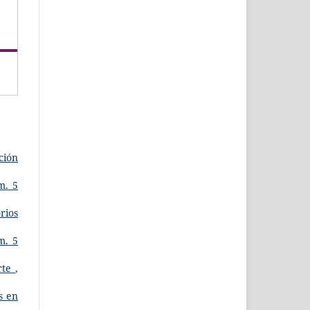
ción
m. 5
rios
m. 5
arte
,
s en