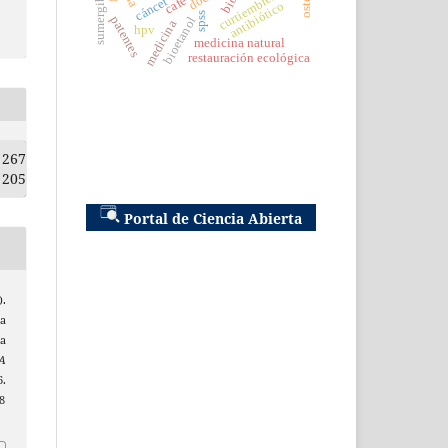
sumergible
curtiembres
cafe
cáncer
antibiótico
spss
patentes
bioetanol
medicina
hpv
medicina natural
restauración ecológica
267
205
Portal de Ciencia Abierta
.
la
la
A
.
8