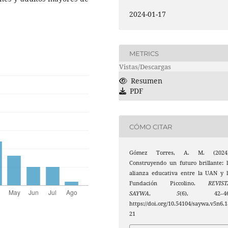
2024-01-17
METRICS
Vistas/Descargas
Resumen
PDF
CÓMO CITAR
Gómez Torres, A. M. (2024)
Construyendo un futuro brillante: 
alianza educativa entre la UAN y 
Fundación Piccolino.
REVIST
SAYWA
,
5
(6), 42–46
https://doi.org/10.54104/saywa.v5n6.1
21