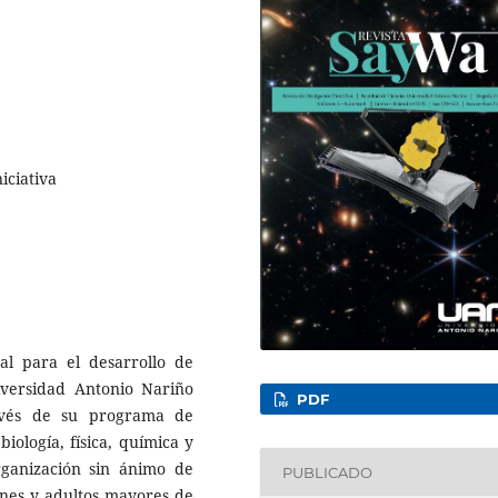
iciativa
l para el desarrollo de
iversidad Antonio Nariño
PDF
avés de su programa de
biología, física, química y
rganización sin ánimo de
PUBLICADO
enes y adultos mayores de