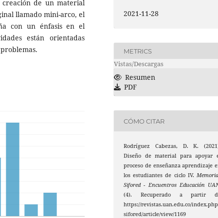
a creación de un material
2021-11-28
inal llamado mini-arco, el
seña con un énfasis en el
idades están orientadas
e problemas.
METRICS
Vistas/Descargas
Resumen
PDF
CÓMO CITAR
Rodríguez Cabezas, D. K. (2021)
Diseño de material para apoyar e
proceso de enseñanza aprendizaje 
los estudiantes de ciclo IV.
Memoria
Sifored - Encuentros Educación UA
(4). Recuperado a partir d
https://revistas.uan.edu.co/index.php
sifored/article/view/1169