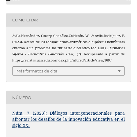
CÓMO CITAR
Ávila-Hernández, Óscary, González-Calderón, W., & Ávila-Rodríguez, F.
(2023). Acerca de los (des)acuerdos-aritméticos e hipótesis heurísticas
entorno a un problema no rutinario diofántico (de aula) .
Memorias
Sifored - Encuentros Educación UAN
, (7). Recuperado a partir de
https://revistas.uan.edu.co/index.php/sifored/article/view/1697
Más formatos de cita
NÚMERO
Núm. 7 (2023): Diálogos intergeneracionales para
afrontar los desafíos de la innovación educativa en el
siglo XXI