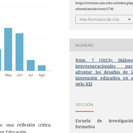
https://revistas.uan.edu.co/index.php
sifored/article/view/1730
Más formatos de cita
NÚMERO
Núm. 7 (2023): Diálogo
intergeneracionales par
afrontar los desafíos de l
innovación educativa en e
siglo XXI
SECCIÓN
Escuela de investigació
a: una reflexión crítica.
formativa
s en Educación