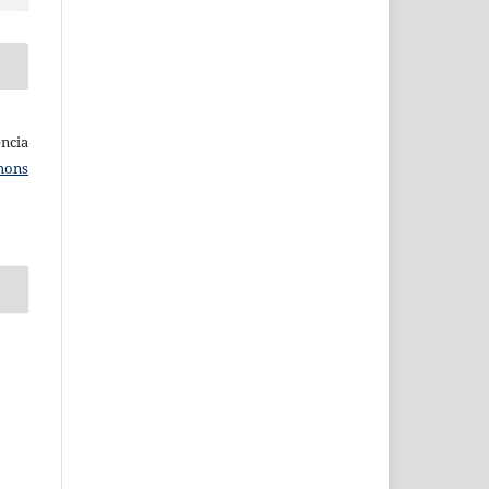
ncia
mons