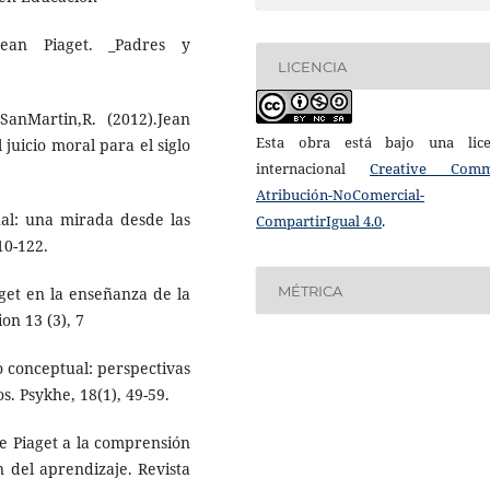
Jean Piaget. _Padres y
LICENCIA
SanMartin,R. (2012).Jean
Esta obra está bajo una lice
 juicio moral para el siglo
internacional
Creative Com
Atribución-NoComercial-
ual: una mirada desde las
CompartirIgual 4.0
.
10-122.
MÉTRICA
aget en la enseñanza de la
on 13 (3), 7
lo conceptual: perspectivas
. Psykhe, 18(1), 49-59.
de Piaget a la comprensión
n del aprendizaje. Revista