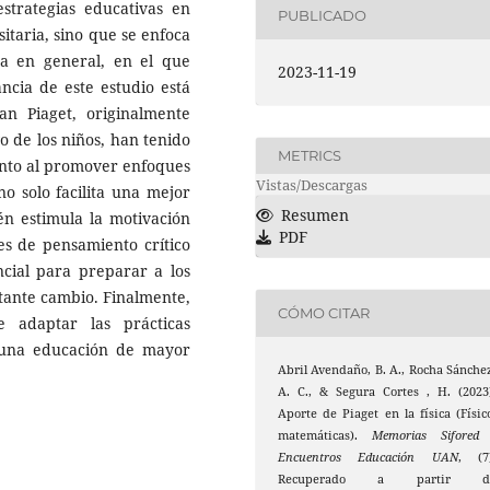
estrategias educativas en
PUBLICADO
sitaria, sino que se enfoca
a en general, en el que
2023-11-19
ancia de este estudio está
n Piaget, originalmente
o de los niños, han tenido
METRICS
unto al promover enfoques
Vistas/Descargas
no solo facilita una mejor
Resumen
én estimula la motivación
PDF
des de pensamiento crítico
ncial para preparar a los
tante cambio. Finalmente,
CÓMO CITAR
e adaptar las prácticas
r una educación de mayor
Abril Avendaño, B. A., Rocha Sánche
A. C., & Segura Cortes , H. (2023
Aporte de Piaget en la física (Físic
matemáticas).
Memorias Sifored 
Encuentros Educación UAN
, (7
Recuperado a partir d