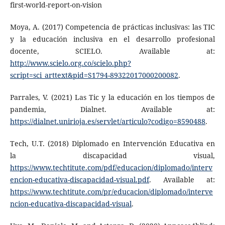
first-world-report-on-vision
Moya, A. (2017) Competencia de prácticas inclusivas: las TIC
y la educación inclusiva en el desarrollo profesional
docente, SCIELO. Available at:
http://www.scielo.org.co/scielo.php?
script=sci_arttext&pid=S1794-89322017000200082
.
Parrales, V. (2021) Las Tic y la educación en los tiempos de
pandemia, Dialnet. Available at:
https://dialnet.unirioja.es/servlet/articulo?codigo=8590488
.
Tech, U.T. (2018) Diplomado en Intervención Educativa en
la discapacidad visual,
https://www.techtitute.com/pdf/educacion/diplomado/interv
encion-educativa-discapacidad-visual.pdf
. Available at:
https://www.techtitute.com/pr/educacion/diplomado/interve
ncion-educativa-discapacidad-visual
.