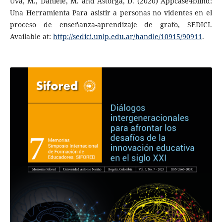
Uva, M., Daniele, M. and Astorga, D. (2020) Appcase4blind:
Una Herramienta Para asistir a personas no videntes en el
proceso de enseñanza-aprendizaje de grafo, SEDICI.
Available at:
http://sedici.unlp.edu.ar/handle/10915/90911
.