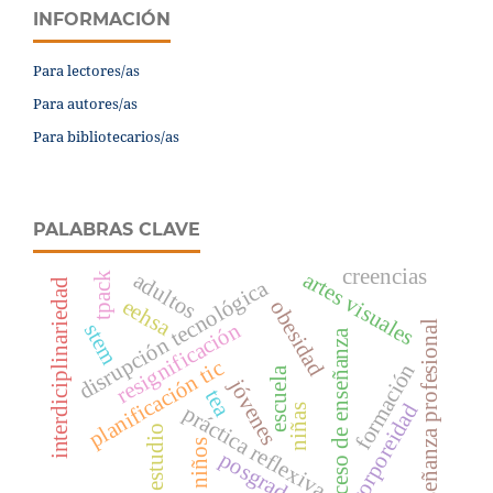
INFORMACIÓN
Para lectores/as
Para autores/as
Para bibliotecarios/as
PALABRAS CLAVE
creencias
artes visuales
adultos
tpack
disrupción tecnológica
interdiciplinariedad
eehsa
obesidad
resignificación
enseñanza profesional
stem
proceso de enseñanza
planificación tic
formación
escuela
jóvenes
tea
corporeidad
niñas
práctica reflexiva
estudio
niños
posgrado