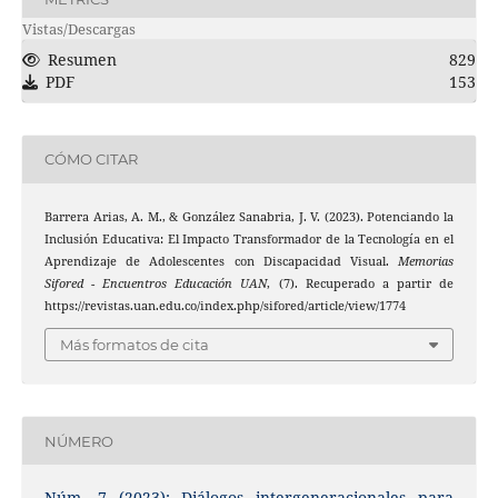
Vistas/Descargas
Resumen
829
PDF
153
CÓMO CITAR
Barrera Arias, A. M., & González Sanabria, J. V. (2023). Potenciando la
Inclusión Educativa: El Impacto Transformador de la Tecnología en el
Aprendizaje de Adolescentes con Discapacidad Visual.
Memorias
Sifored - Encuentros Educación UAN
, (7). Recuperado a partir de
https://revistas.uan.edu.co/index.php/sifored/article/view/1774
Más formatos de cita
NÚMERO
Núm. 7 (2023): Diálogos intergeneracionales para