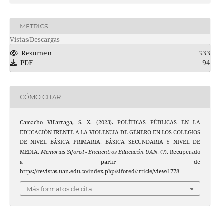
METRICS
Vistas/Descargas
Resumen
533
PDF
94
CÓMO CITAR
Camacho Villarraga, S. X. (2023). POLÍTICAS PÚBLICAS EN LA
EDUCACIÓN FRENTE A LA VIOLENCIA DE GÉNERO EN LOS COLEGIOS
DE NIVEL BÁSICA PRIMARIA, BÁSICA SECUNDARIA Y NIVEL DE
MEDIA.
Memorias Sifored - Encuentros Educación UAN
, (7). Recuperado
a partir de
https://revistas.uan.edu.co/index.php/sifored/article/view/1778
Más formatos de cita