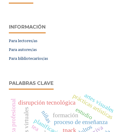
INFORMACIÓN
Para lectores/as
Para autores/as
Para bibliotecarios/as
PALABRAS CLAVE
artes visuales
prácticas artísticas
enseñanza profesional
disrupción tecnológica
estudio
entornos virtuales
niñas
formación
planificación tic
proceso de enseñanza
tea
adultos
tpack