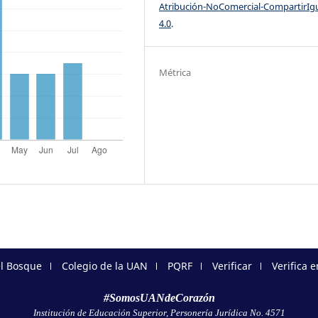
Atribución-NoComercial-CompartirIg
4.0
.
Métrica
el Bosque
Colegio de la UAN
PQRF
Verificar
Verifica 
#SomosUANdeCorazón
Institución de Educación Superior, Personería Jurídica No. 4571