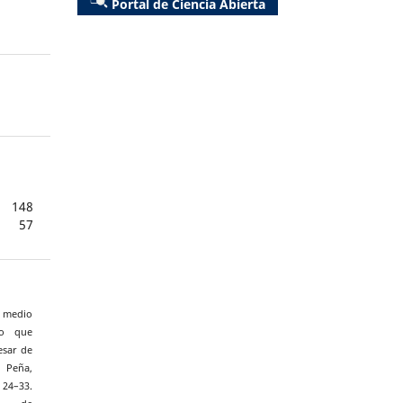
Portal de Ciencia Abierta
148
57
o medio
io que
esar de
 Peña,
, 24–33.