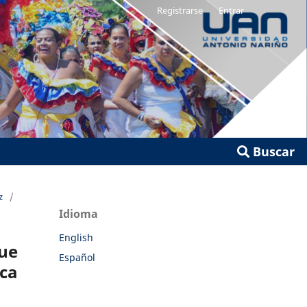
Registrarse
Entrar
Buscar
z
/
Idioma
English
ue
Español
ica