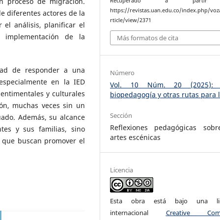
n proceso de migración.
Recuperado a parti
https://revistas.uan.edu.co/index.php/vo
e diferentes actores de la
rticle/view/2371
l análisis, planificar el
 implementación de la
Más formatos de cita
idad de responder a una
Número
 especialmente en la IED
Vol. 10 Núm. 20 (2025): 
entimentales y culturales
biopedagogía y otras rutas para 
ión, muchas veces sin un
Sección
uado. Además, su alcance
Reflexiones pedagógicas sobr
tes y sus familias, sino
artes escénicas
s que buscan promover el
Licencia
Esta obra está bajo una lic
internacional
Creative Com