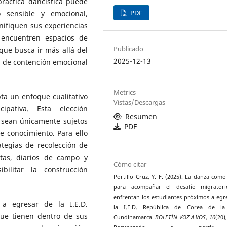
ráctica dancística puede
PDF
sensible y emocional,
nifiquen sus experiencias
 encuentren espacios de
Publicado
que busca ir más allá del
2025-12-13
o de contención emocional
Metrics
ta un enfoque cualitativo
Vistas/Descargas
ipativa. Esta elección
Resumen
 sean únicamente sujetos
PDF
e conocimiento. Para ello
tegias de recolección de
stas, diarios de campo y
Cómo citar
bilitar la construcción
Portillo Cruz, Y. F. (2025). La danza com
para acompañar el desafío migrator
enfrentan los estudiantes próximos a egr
 a egresar de la I.E.D.
la I.E.D. República de Corea de la
que tienen dentro de sus
Cundinamarca.
BOLETÍN VOZ A VOS
,
10
(20)