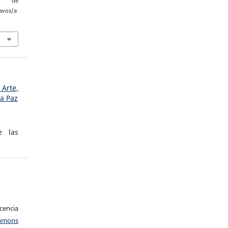
r de
zavos/a
Arte,
la Paz
e las
encia
mons