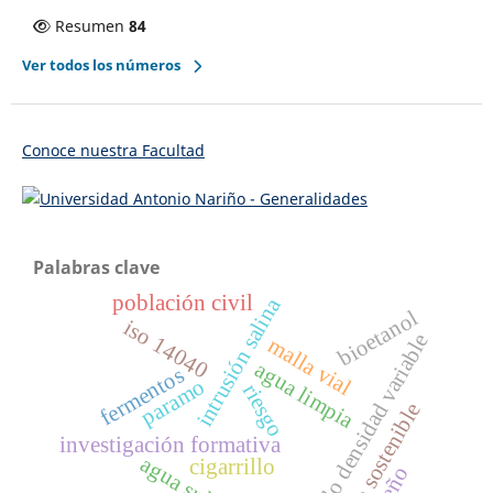
Resumen
84
Ver todos los números
Conoce nuestra Facultad
Palabras clave
población civil
intrusión salina
bioetanol
iso 14040
modelo densidad variable
malla vial
agua limpia
fermentos
paramo
riesgo
diseño sostenible
investigación formativa
cigarrillo