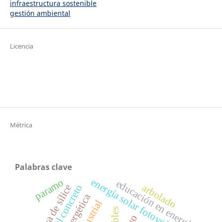
infraestructura sostenible
gestión ambiental
Licencia
Métrica
Palabras clave
energía solar fotovoltáica
paramo
educación en energía
arbolado
ceniza de sílice
aditivos al concreto