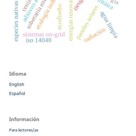
soberanía energética
ecología industrial
energías renovables
riesgo
especies nativas
paneles solares
ecodiseño
agua limpia
radiación
sistemas on-grid
iso 14040
Idioma
English
Español
Información
Para lectores/as