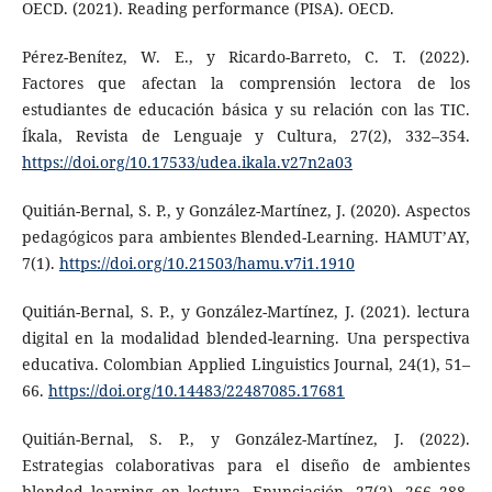
OECD. (2021). Reading performance (PISA). OECD.
Pérez-Benítez, W. E., y Ricardo-Barreto, C. T. (2022).
Factores que afectan la comprensión lectora de los
estudiantes de educación básica y su relación con las TIC.
Íkala, Revista de Lenguaje y Cultura, 27(2), 332–354.
https://doi.org/10.17533/udea.ikala.v27n2a03
Quitián-Bernal, S. P., y González-Martínez, J. (2020). Aspectos
pedagógicos para ambientes Blended-Learning. HAMUT’AY,
7(1).
https://doi.org/10.21503/hamu.v7i1.1910
Quitián-Bernal, S. P., y González-Martínez, J. (2021). lectura
digital en la modalidad blended-learning. Una perspectiva
educativa. Colombian Applied Linguistics Journal, 24(1), 51–
66.
https://doi.org/10.14483/22487085.17681
Quitián-Bernal, S. P., y González-Martínez, J. (2022).
Estrategias colaborativas para el diseño de ambientes
blended learning en lectura. Enunciación, 27(2), 266–288.