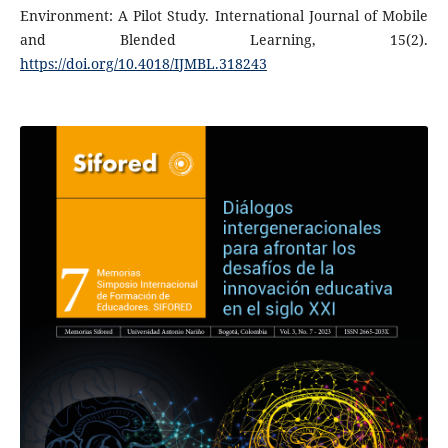
Environment: A Pilot Study. International Journal of Mobile
and Blended Learning, 15(2).
https://doi.org/10.4018/IJMBL.318243