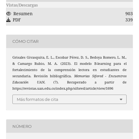
Vistas/Descargas
Resumen
903
PDF
339
CÓMO CITAR
Grisales Givasquita, E. L., Escobar Pérez, D. S., Bedoya Romero, L. M.,
& Camargo Rubio, M. A. (2023). El modelo B-learning para el
fortalecimiento de la comprensión lectora en estudiantes de
secundaria. Revisión bibliográfica.
Memorias Sifored - Encuentros
Educación UAN
, (7). Recuperado a partir de
https://revistas.uan.edu.co/index.php/sifored/article/view/1696
Más formatos de cita
NÚMERO