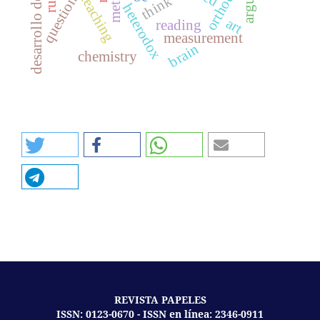
desarrollo de materiales
questionnaires
orthodox
teaching
think
heterodox
art
reading
measurement
brain
chemistry
REVISTA PAPELES
ISSN: 0123-0670 - ISSN en línea: 2346-0911