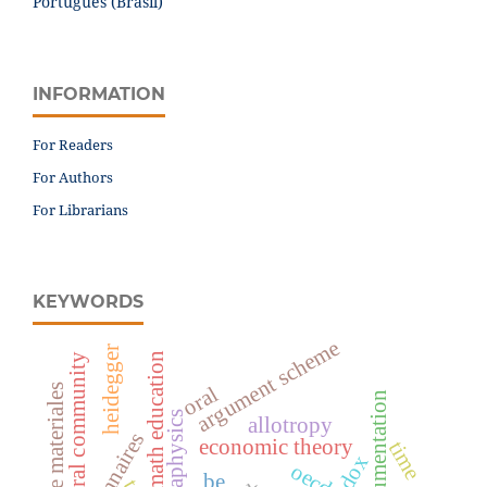
Português (Brasil)
INFORMATION
For Readers
For Authors
For Librarians
KEYWORDS
argument scheme
heidegger
math education
rural community
oral
argumentation
metaphysics
allotropy
economic theory
time
oecd
be